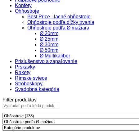
Konfety
Ohňostroje
Best Price - lacné ohňostroje
Ohňostroje podľa dĺžky trvania
Ohňostroje podľa Ø mažiara
Ø 20mm
Ø 25mm
Ø 30mm
Ø 50mm
Ø Multikaliber
Príslušenstvo a zapaľovanie
Prskavky
Rakety
Rímske sviece
Stroboskopy
Svadobná kategória
Filter produktov