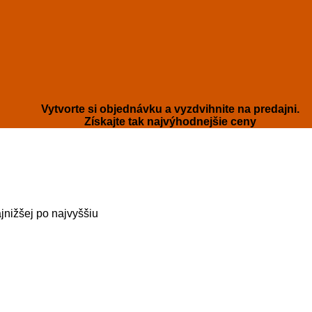
Vytvorte si objednávku a vyzdvihnite na predajni.
Získajte tak najvýhodnejšie ceny
jnižšej po najvyššiu