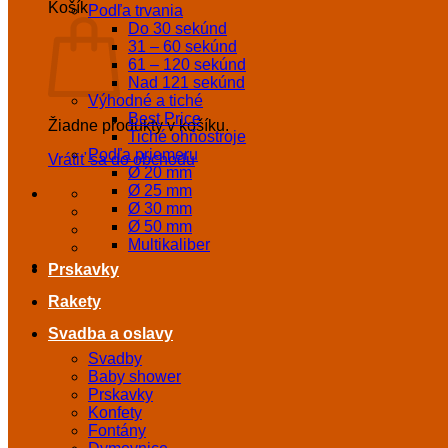
Košík
Podľa trvania
Do 30 sekúnd
31 – 60 sekúnd
61 – 120 sekúnd
Nad 121 sekúnd
Výhodné a tiché
Best Price
Žiadne produkty v košíku.
Tiché ohňostroje
Podľa priemeru
Vrátiť sa do obchodu
Ø 20 mm
Ø 25 mm
Ø 30 mm
Ø 50 mm
Multikaliber
Prskavky
Rakety
Svadba a oslavy
Svadby
Baby shower
Prskavky
Konfety
Fontány