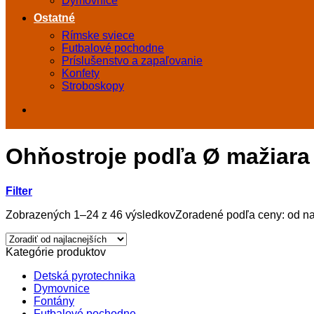
Dymovnice
Ostatné
Rímske sviece
Futbalové pochodne
Príslušenstvo a zapaľovanie
Konfety
Stroboskopy
Ohňostroje podľa Ø mažiara
Filter
Zobrazených 1–24 z 46 výsledkov
Zoradené podľa ceny: od na
Kategórie produktov
Detská pyrotechnika
Dymovnice
Fontány
Futbalové pochodne