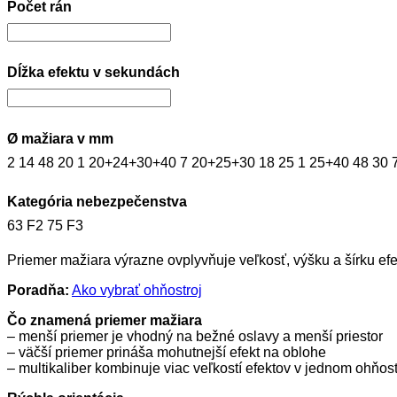
Počet rán
Dĺžka efektu v sekundách
Ø mažiara v mm
2
14
48
20
1
20+24+30+40
7
20+25+30
18
25
1
25+40
48
30
Kategória nebezpečenstva
63
F2
75
F3
Priemer mažiara výrazne ovplyvňuje veľkosť, výšku a šírku efek
Poradňa:
Ako vybrať ohňostroj
Čo znamená priemer mažiara
– menší priemer je vhodný na bežné oslavy a menší priestor
– väčší priemer prináša mohutnejší efekt na oblohe
– multikaliber kombinuje viac veľkostí efektov v jednom ohňost