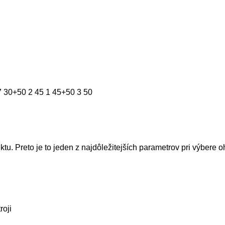
7
30+50
2
45
1
45+50
3
50
tu. Preto je to jeden z najdôležitejších parametrov pri výbere o
roji