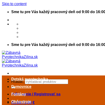
Skip to content
Sme tu pre Vás každý pracovný deň od 9:00 do 16:0
Sme tu pre Vás každý pracovný deň od 9:00 do 16:0
Detská pyrotechnika
Hľadať:
Dymovnice
Prihlásenie / Registrovať sa
Fontány
Ohňostroje
Košík /
0,00
€