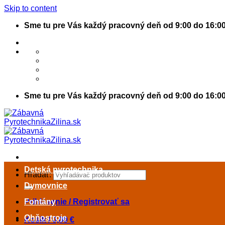
Skip to content
Sme tu pre Vás každý pracovný deň od 9:00 do 16:0
Sme tu pre Vás každý pracovný deň od 9:00 do 16:0
Detská pyrotechnika
Hľadať:
Dymovnice
Prihlásenie / Registrovať sa
Fontány
Ohňostroje
Košík /
0,00
€