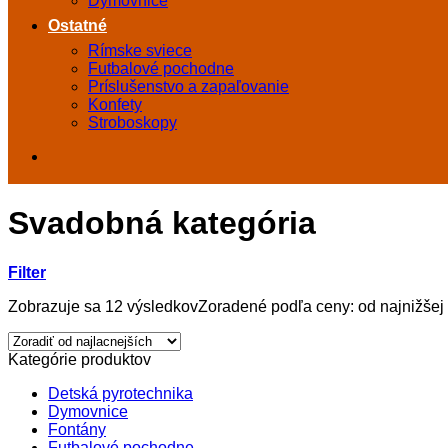
Dymovnice
Ostatné
Rímske sviece
Futbalové pochodne
Príslušenstvo a zapaľovanie
Konfety
Stroboskopy
Svadobná kategória
Filter
Zobrazuje sa 12 výsledkov
Zoradené podľa ceny: od najnižšej
Kategórie produktov
Detská pyrotechnika
Dymovnice
Fontány
Futbalové pochodne