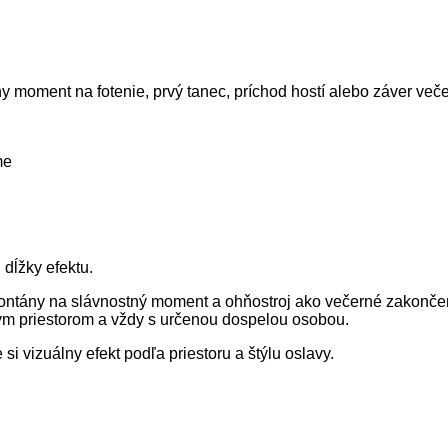
y moment na fotenie, prvý tanec, príchod hostí alebo záver veče
me
 dĺžky efektu.
 fontány na slávnostný moment a ohňostroj ako večerné zakonče
ým priestorom a vždy s určenou dospelou osobou.
 si vizuálny efekt podľa priestoru a štýlu oslavy.