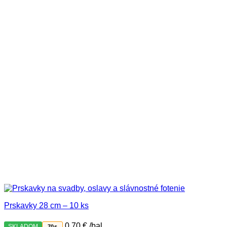
Prskavky 28 cm – 10 ks
0,70
€
/bal
SKLADOM
70s