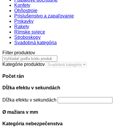
Konfety
Ohňostroje
Príslušenstvo a zapaľovanie
Prskavky
Rakety
Rímske sviece
Stroboskopy
Svadobná kategória
Filter produktov
Kategórie produktov
Počet rán
Dĺžka efektu v sekundách
Dĺžka efektu v sekundách
Ø mažiara v mm
Kategória nebezpečenstva