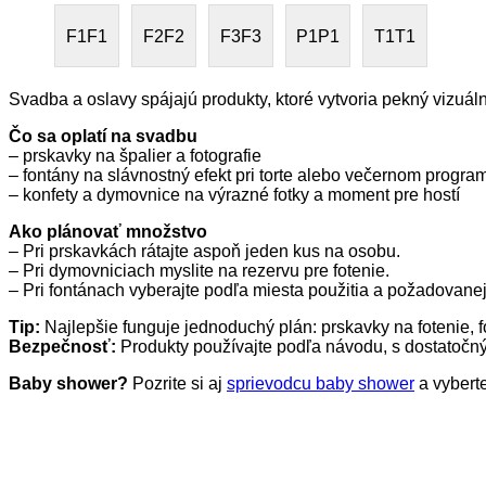
F1
F1
F2
F2
F3
F3
P1
P1
T1
T1
Svadba a oslavy spájajú produkty, ktoré vytvoria pekný vizuáln
Čo sa oplatí na svadbu
– prskavky na špalier a fotografie
– fontány na slávnostný efekt pri torte alebo večernom progra
– konfety a dymovnice na výrazné fotky a moment pre hostí
Ako plánovať množstvo
– Pri prskavkách rátajte aspoň jeden kus na osobu.
– Pri dymovniciach myslite na rezervu pre fotenie.
– Pri fontánach vyberajte podľa miesta použitia a požadovanej
Tip:
Najlepšie funguje jednoduchý plán: prskavky na fotenie,
Bezpečnosť:
Produkty používajte podľa návodu, s dostatočn
Baby shower?
Pozrite si aj
sprievodcu baby shower
a vyberte