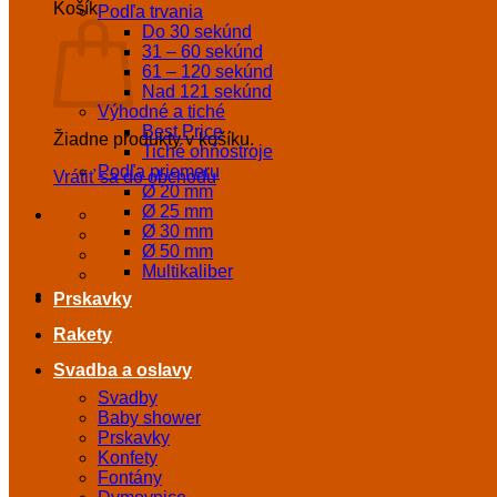
Košík
Podľa trvania
Do 30 sekúnd
31 – 60 sekúnd
61 – 120 sekúnd
Nad 121 sekúnd
Výhodné a tiché
Best Price
Žiadne produkty v košíku.
Tiché ohňostroje
Podľa priemeru
Vrátiť sa do obchodu
Ø 20 mm
Ø 25 mm
Ø 30 mm
Ø 50 mm
Multikaliber
Prskavky
Rakety
Svadba a oslavy
Svadby
Baby shower
Prskavky
Konfety
Fontány