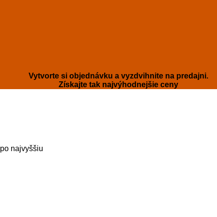
Vytvorte si objednávku a vyzdvihnite na predajni.
Získajte tak najvýhodnejšie ceny
 po najvyššiu