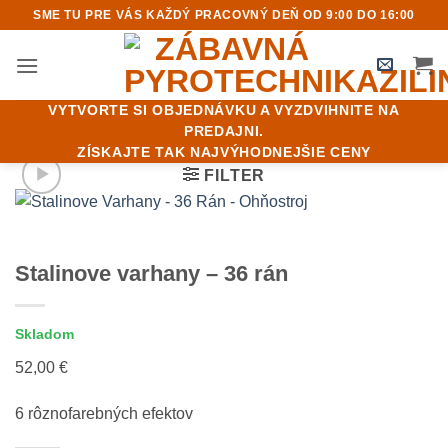
Skip
SME TU PRE VÁS KAŽDÝ PRACOVNÝ DEŇ OD 9:00 DO 16:00
to
content
VYTVORTE SI OBJEDNÁVKU A VYZDVIHNITE NA
PREDAJNI.
ZÍSKAJTE TAK NAJVÝHODNEJŠIE CENY
FILTER
Stalinove varhany – 36 rán
Skladom
52,00
€
6 rôznofarebných efektov