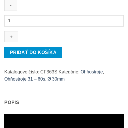
množstvo
Stalinove
varhany
-
36
rán
PRIDAŤ DO KOŠÍKA
Katalógové číslo:
CF363S
Kategórie:
Ohňostroje
,
Ohňostroje 31 – 60s
,
Ø 30mm
POPIS