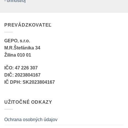
180,00 €.
165
PREVÁDZKOVATEĽ
GEPO, s.r.o.
M.R.Štefánika 34
Žilina 010 01
IČO: 47 226 307
DIČ: 2023804167
IČ DPH: SK2023804167
UŽITOČNÉ ODKAZY
Ochrana osobných údajov