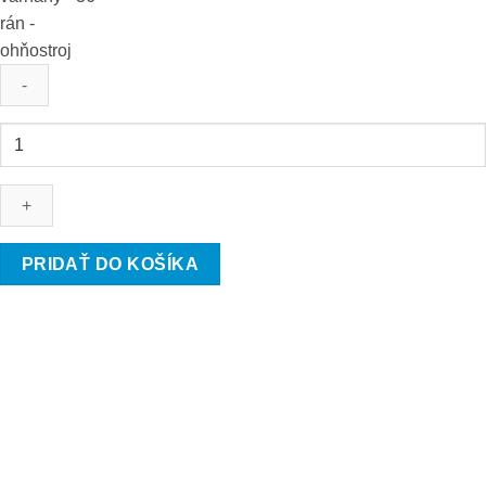
množstvo
Stalinove
varhany
-
36
rán
PRIDAŤ DO KOŠÍKA