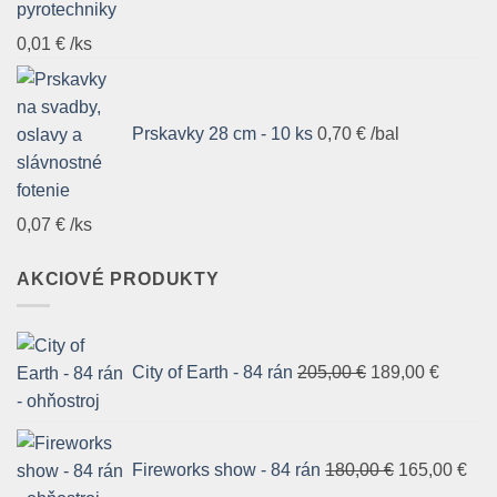
0,01
€
/ks
Prskavky 28 cm - 10 ks
0,70
€
/bal
0,07
€
/ks
AKCIOVÉ PRODUKTY
Pôvodná
Aktuál
cena
cena
City of Earth - 84 rán
205,00
€
189,00
€
bola:
je:
205,00 €.
189,00 
Pôvodná
Akt
cena
cen
Fireworks show - 84 rán
180,00
€
165,00
€
bola:
je: