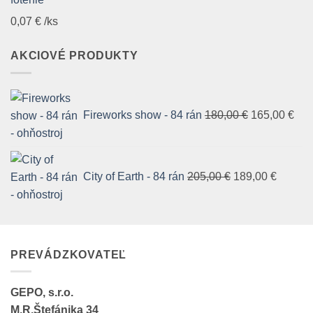
0,07
€
/ks
AKCIOVÉ PRODUKTY
Pôvodná
Akt
cena
cen
Fireworks show - 84 rán
180,00
€
165,00
€
bola:
je:
180,00 €.
165
Pôvodná
Aktuál
cena
cena
City of Earth - 84 rán
205,00
€
189,00
€
bola:
je:
205,00 €.
189,00 
PREVÁDZKOVATEĽ
GEPO, s.r.o.
M.R.Štefánika 34