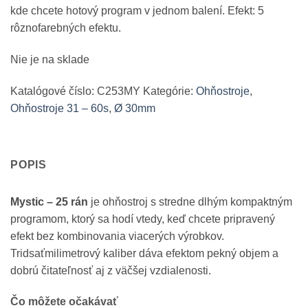
kde chcete hotový program v jednom balení. Efekt: 5
rôznofarebných efektu.
Nie je na sklade
Katalógové číslo:
C253MY
Kategórie:
Ohňostroje
,
Ohňostroje 31 – 60s
,
Ø 30mm
POPIS
Mystic – 25 rán
je ohňostroj s stredne dlhým kompaktným
programom, ktorý sa hodí vtedy, keď chcete pripravený
efekt bez kombinovania viacerých výrobkov.
Tridsaťmilimetrový kaliber dáva efektom pekný objem a
dobrú čitateľnosť aj z väčšej vzdialenosti.
Čo môžete očakávať