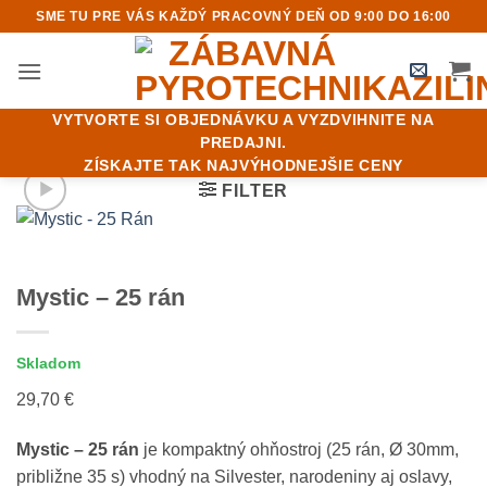
Skip
SME TU PRE VÁS KAŽDÝ PRACOVNÝ DEŇ OD 9:00 DO 16:00
to
content
VYTVORTE SI OBJEDNÁVKU A VYZDVIHNITE NA
PREDAJNI.
ZÍSKAJTE TAK NAJVÝHODNEJŠIE CENY
FILTER
Mystic – 25 rán
Skladom
29,70
€
Mystic – 25 rán
je kompaktný ohňostroj (25 rán, Ø 30mm,
približne 35 s) vhodný na Silvester, narodeniny aj oslavy,