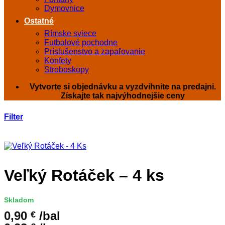
Dymovnice
Ostatné
Rímske sviece
Futbalové pochodne
Príslušenstvo a zapaľovanie
Konfety
Stroboskopy
Vytvorte si objednávku a vyzdvihnite na predajni.
Získajte tak najvýhodnejšie ceny
Filter
Veľký Rotáček – 4 ks
Skladom
0,90
/bal
€