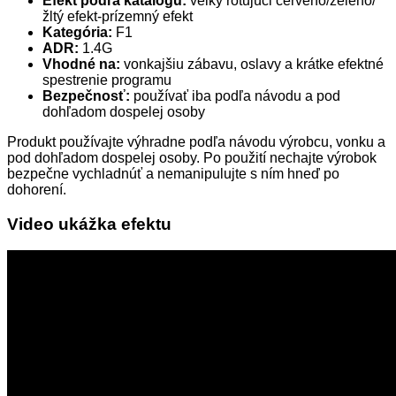
Efekt podľa katalógu:
velký rotujúci červeno/zeleno/
žltý efekt-prízemný efekt
Kategória:
F1
ADR:
1.4G
Vhodné na:
vonkajšiu zábavu, oslavy a krátke efektné
spestrenie programu
Bezpečnosť:
používať iba podľa návodu a pod
dohľadom dospelej osoby
Produkt používajte výhradne podľa návodu výrobcu, vonku a
pod dohľadom dospelej osoby. Po použití nechajte výrobok
bezpečne vychladnúť a nemanipulujte s ním hneď po
dohorení.
Video ukážka efektu