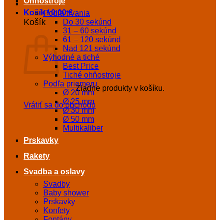
Ohňostroje
Košík /
0,00
€
Podľa trvania
Košík
Do 30 sekúnd
31 – 60 sekúnd
61 – 120 sekúnd
Nad 121 sekúnd
Výhodné a tiché
Best Price
Tiché ohňostroje
Podľa priemeru
Žiadne produkty v košíku.
Ø 20 mm
Ø 25 mm
Vrátiť sa do obchodu
Ø 30 mm
Ø 50 mm
Multikaliber
Prskavky
Rakety
Svadba a oslavy
Svadby
Baby shower
Prskavky
Konfety
Fontány