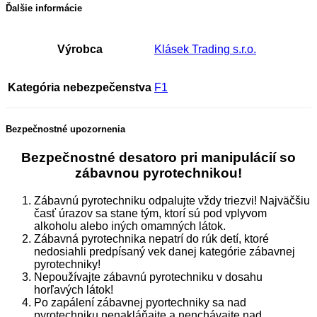
Ďalšie informácie
Výrobca
Klásek Trading s.r.o.
Kategória nebezpečenstva
F1
Bezpečnostné upozornenia
Bezpečnostné desatoro pri manipulácií so
zábavnou pyrotechnikou!
Zábavnú pyrotechniku odpalujte vždy triezvi! Najväčšiu
časť úrazov sa stane tým, ktorí sú pod vplyvom
alkoholu alebo iných omamných látok.
Zábavná pyrotechnika nepatrí do rúk detí, ktoré
nedosiahli predpísaný vek danej kategórie zábavnej
pyrotechniky!
Nepoužívajte zábavnú pyrotechniku v dosahu
horľavých látok!
Po zapálení zábavnej pyortechniky sa nad
pyrotechniku nenakláňajte a nenchávajte nad