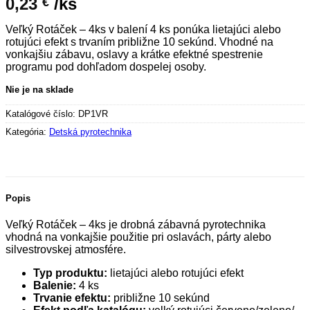
0,23
/ks
€
Veľký Rotáček – 4ks v balení 4 ks ponúka lietajúci alebo
rotujúci efekt s trvaním približne 10 sekúnd. Vhodné na
vonkajšiu zábavu, oslavy a krátke efektné spestrenie
programu pod dohľadom dospelej osoby.
Nie je na sklade
Katalógové číslo:
DP1VR
Kategória:
Detská pyrotechnika
Popis
Veľký Rotáček – 4ks je drobná zábavná pyrotechnika
vhodná na vonkajšie použitie pri oslavách, párty alebo
silvestrovskej atmosfére.
Typ produktu:
lietajúci alebo rotujúci efekt
Balenie:
4 ks
Trvanie efektu:
približne 10 sekúnd