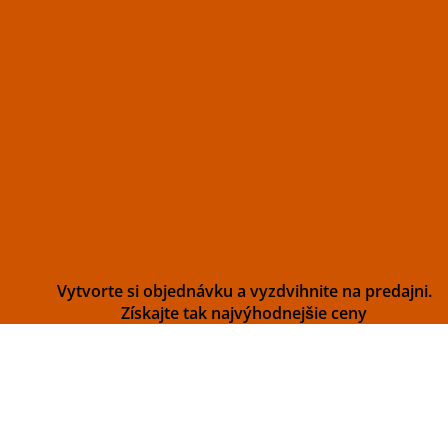
Vytvorte si objednávku a vyzdvihnite na predajni.
Získajte tak najvýhodnejšie ceny