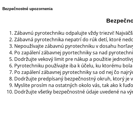
Bezpečnostné upozornenia
Bezpečnos
Zábavnú pyrotechniku odpalujte vždy triezvi! Najväč
Zábavná pyrotechnika nepatrí do rúk detí, ktoré nedo
Nepoužívajte zábavnú pyrotechniku v dosahu horľavý
Po zapálení zábavnej pyortechniky sa nad pyrotechni
Dodržujte vekový limit pre nákup a použitie jednotli
Pyrotechniku používajte iba k účelu, ku ktorému bol
Po zapálení zábavnej pyrotechniky sa od nej čo najrýc
Dodržujte predpísaný bezpečnostný okruh, ktorý je 
Myslite prosím na ostatných okolo vás, tak ako k ľuďo
Dodržujte všetky bezpečnostné údaje uvedené na vý