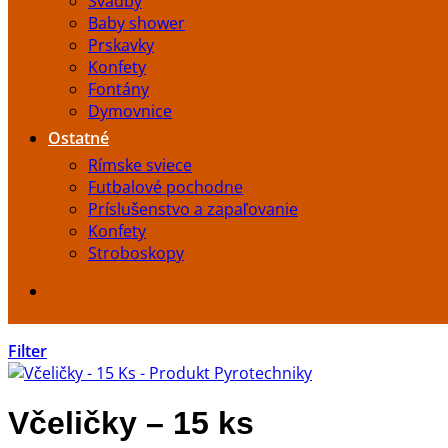
Svadby
Baby shower
Prskavky
Konfety
Fontány
Dymovnice
Ostatné
Rímske sviece
Futbalové pochodne
Príslušenstvo a zapaľovanie
Konfety
Stroboskopy
Filter
Včeličky – 15 ks