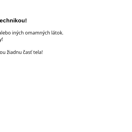
technikou!
 alebo iných omamných látok.
y!
u žiadnu časť tela!