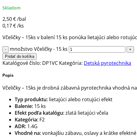
Skladom
2,50
€
/bal
0,17
€
/ks
Včeličky – 15ks v balení 15 ks ponúka lietajúci alebo rot
množstvo Včeličky - 15 ks
Pridať do košíka
Katalógové číslo:
DP1VC
Kategória:
Detská pyrotechnika
Popis
Včeličky – 15ks je drobná zábavná pyrotechnika vhodná na v
Typ produktu:
lietajúci alebo rotujúci efekt
Balenie:
15 ks
Efekt podľa katalógu:
zlatá lietajúci včela
Kategória:
F2
ADR:
1.4G
Vhodné na:
vonkajšiu zábavu, oslavy a krátke efektn