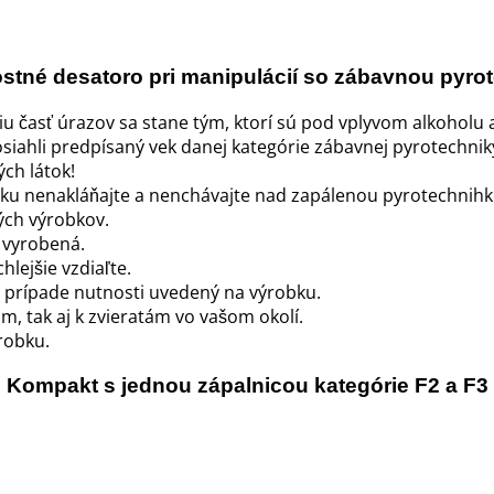
tné desatoro pri manipulácií so zábavnou pyro
šiu časť úrazov sa stane tým, ktorí sú pod vplyvom alkoholu
siahli predpísaný vek danej kategórie zábavnej pyrotechnik
ch látok!
ku nenakláňajte a nenchávajte nad zapálenou pyrotechnihko
vých výrobkov.
a vyrobená.
hlejšie vzdiaľte.
v prípade nutnosti uvedený na výrobku.
m, tak aj k zvieratám vo vašom okolí.
robku.
Kompakt s jednou zápalnicou kategórie F2 a F3