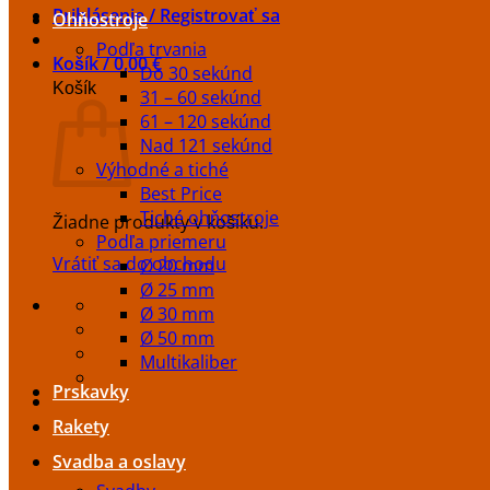
Prihlásenie / Registrovať sa
Ohňostroje
Podľa trvania
Košík /
0,00
€
Do 30 sekúnd
Košík
31 – 60 sekúnd
61 – 120 sekúnd
Nad 121 sekúnd
Výhodné a tiché
Best Price
Tiché ohňostroje
Žiadne produkty v košíku.
Podľa priemeru
Vrátiť sa do obchodu
Ø 20 mm
Ø 25 mm
Ø 30 mm
Ø 50 mm
Multikaliber
Prskavky
Rakety
Svadba a oslavy