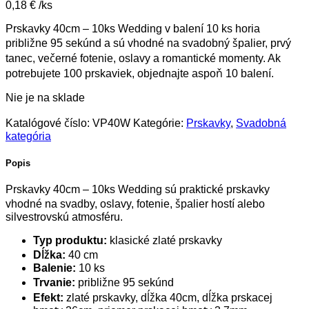
0,18
€
/ks
Prskavky 40cm – 10ks Wedding v balení 10 ks horia
približne 95 sekúnd a sú vhodné na svadobný špalier, prvý
tanec, večerné fotenie, oslavy a romantické momenty. Ak
potrebujete 100 prskaviek, objednajte aspoň 10 balení.
Nie je na sklade
Katalógové číslo:
VP40W
Kategórie:
Prskavky
,
Svadobná
kategória
Popis
Prskavky 40cm – 10ks Wedding sú praktické prskavky
vhodné na svadby, oslavy, fotenie, špalier hostí alebo
silvestrovskú atmosféru.
Typ produktu:
klasické zlaté prskavky
Dĺžka:
40 cm
Balenie:
10 ks
Trvanie:
približne 95 sekúnd
Efekt:
zlaté prskavky, dĺžka 40cm, dĺžka prskacej