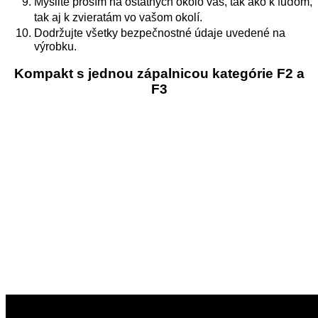
Myslite prosím na ostatných okolo vás, tak ako k ľuďom,
tak aj k zvieratám vo vašom okolí.
Dodržujte všetky bezpečnostné údaje uvedené na
výrobku.
Kompakt s jednou zápalnicou kategórie F2 a
F3