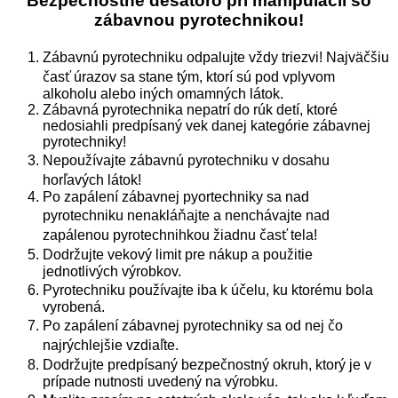
Bezpečnostné desatoro pri manipulácií so
zábavnou pyrotechnikou!
Zábavnú pyrotechniku odpalujte vždy triezvi! Najväčšiu
časť úrazov sa stane tým, ktorí sú pod vplyvom
alkoholu alebo iných omamných látok.
Zábavná pyrotechnika nepatrí do rúk detí, ktoré
nedosiahli predpísaný vek danej kategórie zábavnej
pyrotechniky!
Nepoužívajte zábavnú pyrotechniku v dosahu
horľavých látok!
Po zapálení zábavnej pyortechniky sa nad
pyrotechniku nenakláňajte a nenchávajte nad
zapálenou pyrotechnihkou žiadnu časť tela!
Dodržujte vekový limit pre nákup a použitie
jednotlivých výrobkov.
Pyrotechniku používajte iba k účelu, ku ktorému bola
vyrobená.
Po zapálení zábavnej pyrotechniky sa od nej čo
najrýchlejšie vzdiaľte.
Dodržujte predpísaný bezpečnostný okruh, ktorý je v
prípade nutnosti uvedený na výrobku.