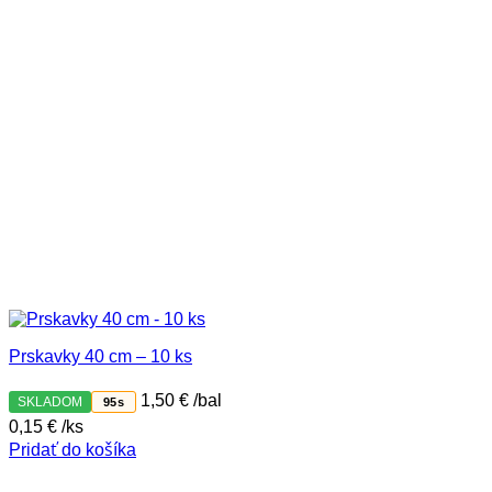
Prskavky 40 cm – 10 ks
1,50
€
/bal
SKLADOM
95s
0,15
€
/ks
Pridať do košíka