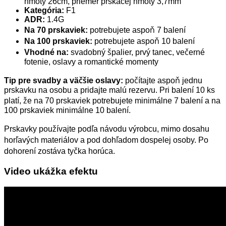
hmoty 26cm, priemer prskacej hmoty 3,7mm
Kategória:
F1
ADR:
1.4G
Na 70 prskaviek:
potrebujete aspoň 7 balení
Na 100 prskaviek:
potrebujete aspoň 10 balení
Vhodné na:
svadobný špalier, prvý tanec, večerné
fotenie, oslavy a romantické momenty
Tip pre svadby a väčšie oslavy:
počítajte aspoň jednu
prskavku na osobu a pridajte malú rezervu. Pri balení 10 ks
platí, že na 70 prskaviek potrebujete minimálne 7 balení a na
100 prskaviek minimálne 10 balení.
Prskavky používajte podľa návodu výrobcu, mimo dosahu
horľavých materiálov a pod dohľadom dospelej osoby. Po
dohorení zostáva tyčka horúca.
Video ukážka efektu