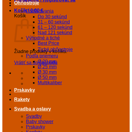
Ohňostroje
Košík /
0,00
€
Podľa trvania
Košík
Do 30 sekúnd
31 – 60 sekúnd
61 – 120 sekúnd
Nad 121 sekúnd
Výhodné a tiché
Best Price
Tiché ohňostroje
Žiadne produkty v košíku.
Podľa priemeru
Ø 20 mm
Vrátiť sa do obchodu
Ø 25 mm
Ø 30 mm
Ø 50 mm
Multikaliber
Prskavky
Rakety
Svadba a oslavy
Svadby
Baby shower
Prskavky