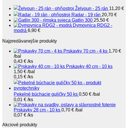
Želvoun - 25 rán
11,20
€
Radar - 19 rán
20,70
€
Gatlin 300
25,50
€
Dymovnica RDG2 -
modrá
6,90
€
Najpredávanejšie produkty
Prskavky 70 cm - 4 ks
1,70
€
/bal
0,43
€
/ks
Prskavky 40 cm - 10 ks
1,50
€
/bal
0,15
€
/ks
Pekelné búchacie guličky 50 ks
0,50
€
/bal
0,01
€
/ks
Prskavky 28 cm - 10 ks
0,70
€
/bal
0,07
€
/ks
Akciové produkty