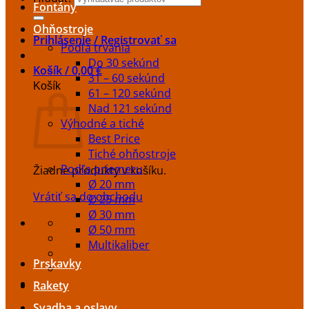
Fontány
Ohňostroje
Prihlásenie / Registrovať sa
Podľa trvania
Do 30 sekúnd
Košík /
0,00
€
31 – 60 sekúnd
Košík
61 – 120 sekúnd
Nad 121 sekúnd
Výhodné a tiché
Best Price
Tiché ohňostroje
Podľa priemeru
Žiadne produkty v košíku.
Ø 20 mm
Vrátiť sa do obchodu
Ø 25 mm
Ø 30 mm
Ø 50 mm
Multikaliber
Prskavky
Rakety
Svadba a oslavy