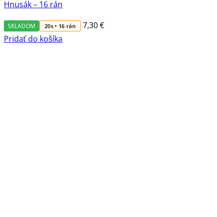
Hnusák – 16 rán
7,30
€
SKLADOM
20s • 16 rán
Pridať do košíka