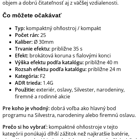
objem a dobrú čitateľnosť aj z väčšej vzdialenosti.
Čo môžete očakávať
Typ:
kompaktný ohňostroj / kompakt
Počet rán:
25
Kaliber:
Ø 30mm
Trvanie efektu:
približne 35 s
Efekt:
brokátová koruna s fialovými konci
Výška efektu podľa katalógu:
približne 40 m
Rozsah efektu podľa katalógu:
približne 24 m
Kategória:
F2
ADR trieda:
1.4G
Použitie:
exteriér, oslavy, Silvester, narodeniny,
firemné a rodinné akcie
Pre koho je vhodný:
dobrá voľba ako hlavný bod
programu na Silvestra, narodeniny alebo firemnú oslavu.
Prečo si ho vybrať:
kompaktné ohňostroje v tejto
kategórii ponúkajú dlhší zážitok než najkratšie batérie,