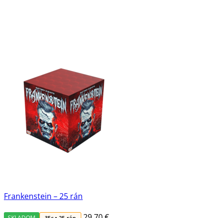
Frankenstein – 25 rán
29,70
€
SKLADOM
35s • 25 rán