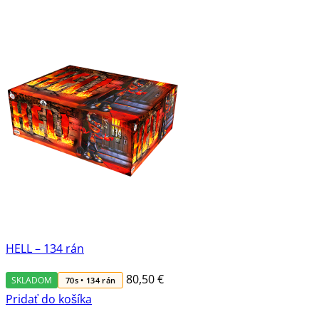
HELL – 134 rán
80,50
€
SKLADOM
70s • 134 rán
Pridať do košíka