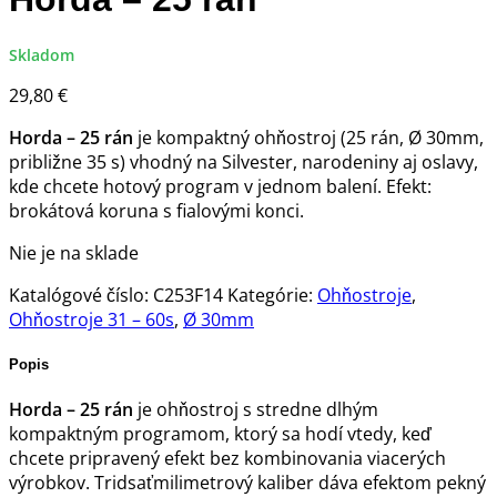
Skladom
29,80
€
Horda – 25 rán
je kompaktný ohňostroj (25 rán, Ø 30mm,
približne 35 s) vhodný na Silvester, narodeniny aj oslavy,
kde chcete hotový program v jednom balení. Efekt:
brokátová koruna s fialovými konci.
Nie je na sklade
Katalógové číslo:
C253F14
Kategórie:
Ohňostroje
,
Ohňostroje 31 – 60s
,
Ø 30mm
Popis
Horda – 25 rán
je ohňostroj s stredne dlhým
kompaktným programom, ktorý sa hodí vtedy, keď
chcete pripravený efekt bez kombinovania viacerých
výrobkov. Tridsaťmilimetrový kaliber dáva efektom pekný