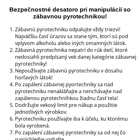
Bezpečnostné desatoro pri manipulácií so
zábavnou pyrotechnikou!
Zábavnú pyrotechniku odpalujte vždy triezvi!
Najväčšiu časť úrazov sa stane tým, ktorí sú pod
vplyvom alkoholu alebo iných omamných látok.
Zábavná pyrotechnika nepatrí do rúk detí, ktoré
nedosiahli predpísaný vek danej kategórie zábavnej
pyrotechniky!
Nepoužívajte zábavnú pyrotechniku v dosahu
horľavých látok!
Po zapálení zábavnej pyortechniky sa nad
pyrotechniku nenakláňajte a nenchávajte nad
zapálenou pyrotechnihkou žiadnu časť tela!
Dodržujte vekový limit pre nákup a použitie
jednotlivých výrobkov.
Pyrotechniku používajte iba k účelu, ku ktorému
bola vyrobená.
Po zapálení zábavnej pyrotechniky sa od nej čo
najrýchlejšie vzdiaľte.