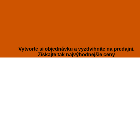
Vytvorte si objednávku a vyzdvihnite na predajni.
Získajte tak najvýhodnejšie ceny