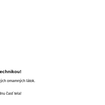
technikou!
iných omamných látok.
nu časť tela!