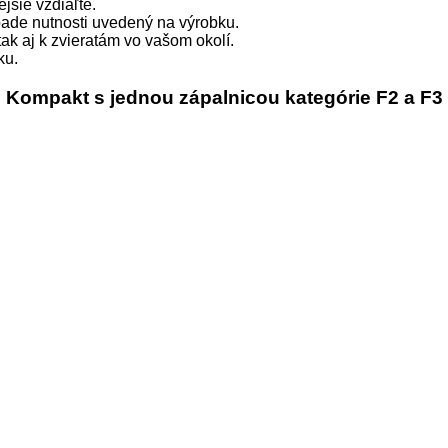
jšie vzdiaľte.
pade nutnosti uvedený na výrobku.
tak aj k zvieratám vo vašom okolí.
ku.
Kompakt s jednou zápalnicou kategórie F2 a F3