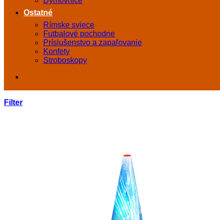
Dymovnice
Ostatné
Rímske sviece
Futbalové pochodne
Príslušenstvo a zapaľovanie
Konfety
Stroboskopy
Filter