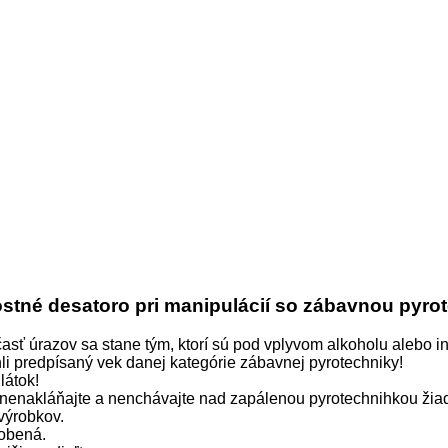
tné desatoro pri manipulácií so zábavnou pyro
časť úrazov sa stane tým, ktorí sú pod vplyvom alkoholu alebo 
hli predpísaný vek danej kategórie zábavnej pyrotechniky!
látok!
nenakláňajte a nenchávajte nad zapálenou pyrotechnihkou žiad
 výrobkov.
robená.