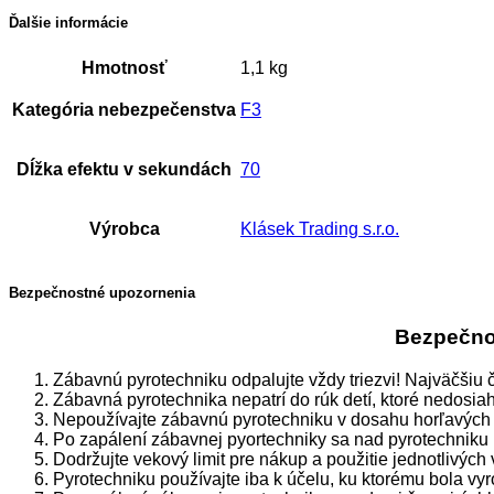
Ďalšie informácie
Hmotnosť
1,1 kg
Kategória nebezpečenstva
F3
Dĺžka efektu v sekundách
70
Výrobca
Klásek Trading s.r.o.
Bezpečnostné upozornenia
Bezpečnos
Zábavnú pyrotechniku odpalujte vždy triezvi! Najväčšiu 
Zábavná pyrotechnika nepatrí do rúk detí, ktoré nedosia
Nepoužívajte zábavnú pyrotechniku v dosahu horľavých 
Po zapálení zábavnej pyortechniky sa nad pyrotechniku 
Dodržujte vekový limit pre nákup a použitie jednotlivých
Pyrotechniku používajte iba k účelu, ku ktorému bola vy