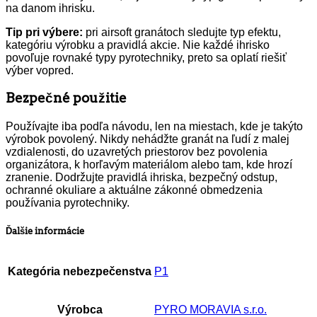
na danom ihrisku.
Tip pri výbere:
pri airsoft granátoch sledujte typ efektu,
kategóriu výrobku a pravidlá akcie. Nie každé ihrisko
povoľuje rovnaké typy pyrotechniky, preto sa oplatí riešiť
výber vopred.
Bezpečné použitie
Používajte iba podľa návodu, len na miestach, kde je takýto
výrobok povolený. Nikdy nehádžte granát na ľudí z malej
vzdialenosti, do uzavretých priestorov bez povolenia
organizátora, k horľavým materiálom alebo tam, kde hrozí
zranenie. Dodržujte pravidlá ihriska, bezpečný odstup,
ochranné okuliare a aktuálne zákonné obmedzenia
používania pyrotechniky.
Ďalšie informácie
Kategória nebezpečenstva
P1
Výrobca
PYRO MORAVIA s.r.o.