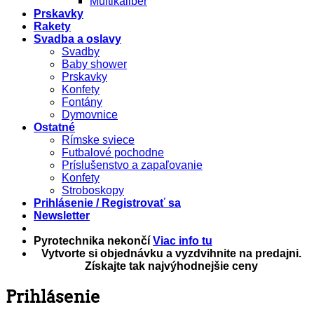
Multikaliber
Prskavky
Rakety
Svadba a oslavy
Svadby
Baby shower
Prskavky
Konfety
Fontány
Dymovnice
Ostatné
Rímske sviece
Futbalové pochodne
Príslušenstvo a zapaľovanie
Konfety
Stroboskopy
Prihlásenie / Registrovať sa
Newsletter
Pyrotechnika nekončí
Viac info tu
Vytvorte si objednávku a vyzdvihnite na predajni.
Získajte tak najvýhodnejšie ceny
Prihlásenie