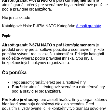
Airsoft granát P-67M NATO s práškom/pigmentom
je
airsoft granát určený pre scenárové hry a exteriérové použitie
podľa pravidiel organizátora.
Nie je na sklade
Katalógové číslo:
P-67M NATO
Kategória:
Airsoft granáty
Popis
Airsoft granát P-67M NATO s práškom/pigmentom
je
produkt určený pre airsoftové použitie a scenárové hry, kde
pomáha vytvoriť realistickejšiu atmosféru. Pri tejto kategórii
je dôležité vyberať podľa pravidiel ihriska, typu hry a
bezpečnostných pokynov organizátora.
Čo ponúka
Typ:
airsoft granát / efekt pre airsoftové hry
Použitie:
airsoft, tréningové scenáre a exteriérové hry
podľa pravidiel organizátora
Pre koho je vhodný:
pre airsoft hráčov, tímy a organizátorov
hier, ktorí potrebujú doplnkový efekt do scenára. Pred
použitím si vždy overte, či je konkrétny typ granátu povolený