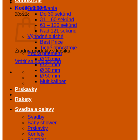
Ohňostroje
Košík /
0,00
€
Podľa trvania
Košík
Do 30 sekúnd
31 – 60 sekúnd
61 – 120 sekúnd
Nad 121 sekúnd
Výhodné a tiché
Best Price
Tiché ohňostroje
Žiadne produkty v košíku.
Podľa priemeru
Ø 20 mm
Vrátiť sa do obchodu
Ø 25 mm
Ø 30 mm
Ø 50 mm
Multikaliber
Prskavky
Rakety
Svadba a oslavy
Svadby
Baby shower
Prskavky
Konfety
Fontány