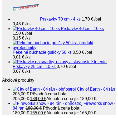
Prskavky 70 cm - 4 ks
1,70
€
/bal
0,43
€
/ks
Prskavky 40 cm - 10 ks
1,50
€
/bal
0,15
€
/ks
Pekelné búchacie guličky 50 ks
0,50
€
/bal
0,01
€
/ks
Prskavky 28 cm - 10 ks
0,70
€
/bal
0,07
€
/ks
Akciové produkty
City of Earth - 84 rán
205,00
€
Pôvodná cena bola:
205,00 €.
189,00
€
Aktuálna cena je: 189,00 €.
Fireworks show -
84 rán
180,00
€
Pôvodná cena bola:
180,00 €.
165,00
€
Aktuálna cena je: 165,00 €.