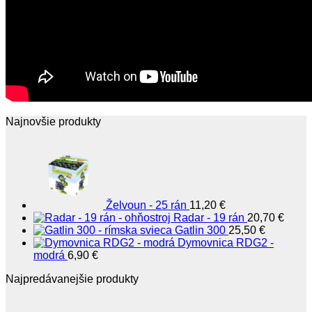
Najnovšie produkty
Želvoun - 25 rán
11,20
€
Radar - 19 rán
20,70
€
Gatlin 300
25,50
€
Dymovnica RDG2 -
modrá
6,90
€
Najpredávanejšie produkty