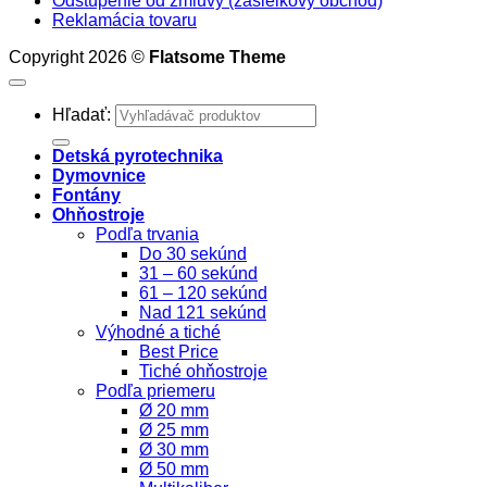
Odstúpenie od zmluvy (zásielkový obchod)
Reklamácia tovaru
Copyright 2026 ©
Flatsome Theme
Hľadať:
Detská pyrotechnika
Dymovnice
Fontány
Ohňostroje
Podľa trvania
Do 30 sekúnd
31 – 60 sekúnd
61 – 120 sekúnd
Nad 121 sekúnd
Výhodné a tiché
Best Price
Tiché ohňostroje
Podľa priemeru
Ø 20 mm
Ø 25 mm
Ø 30 mm
Ø 50 mm