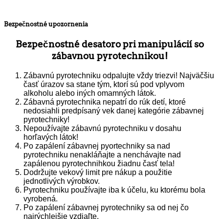
Bezpečnostné upozornenia
Bezpečnostné desatoro pri manipulácií so
zábavnou pyrotechnikou!
Zábavnú pyrotechniku odpalujte vždy triezvi! Najväčšiu
časť úrazov sa stane tým, ktorí sú pod vplyvom
alkoholu alebo iných omamných látok.
Zábavná pyrotechnika nepatrí do rúk detí, ktoré
nedosiahli predpísaný vek danej kategórie zábavnej
pyrotechniky!
Nepoužívajte zábavnú pyrotechniku v dosahu
horľavých látok!
Po zapálení zábavnej pyortechniky sa nad
pyrotechniku nenakláňajte a nenchávajte nad
zapálenou pyrotechnihkou žiadnu časť tela!
Dodržujte vekový limit pre nákup a použitie
jednotlivých výrobkov.
Pyrotechniku používajte iba k účelu, ku ktorému bola
vyrobená.
Po zapálení zábavnej pyrotechniky sa od nej čo
najrýchlejšie vzdiaľte.