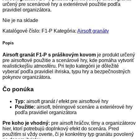
určený pre scenárové hry a exteriérové použitie podľa
pravidiel organizátora.
Nie je na sklade
Katalógové číslo:
F1-P
Kategória:
Airsoft granáty
Popis
Airsoft granát F1-P s práškovým kovom
je produkt určený
pre airsoftové použitie a scenárové hry, kde pomáha vytvoriť
realistickejšiu atmosféru. Pri tejto kategórii je dôležité
vyberať podľa pravidiel ihriska, typu hry a bezpečnostných
pokynov organizátora.
Čo ponúka
Typ:
airsoft granát / efekt pre airsoftové hry
Použitie:
airsoft, tréningové scenáre a exteriérové hry
podľa pravidiel organizátora
Pre koho je vhodný:
pre airsoft hráčov, tímy a organizátorov
hier, ktorí potrebujú doplnkový efekt do scenára. Pred
použitím si vždy overte, či je konkrétny typ granátu povolený