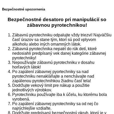
Bezpečnostné upozornenia
Bezpečnostné desatoro pri manipulácií so
zábavnou pyrotechnikou!
Zábavnú pyrotechniku odpalujte vždy triezvi! Najväčšiu
časť úrazov sa stane tým, ktorí sú pod vplyvom
alkoholu alebo iných omamných látok.
Zábavná pyrotechnika nepatrí do rúk detí, ktoré
nedosiahli predpísaný vek danej kategórie zábavnej
pyrotechniky!
Nepoužívajte zábavnú pyrotechniku v dosahu
horľavých látok!
Po zapálení zábavnej pyortechniky sa nad
pyrotechniku nenakláňajte a nenchávajte nad
zapálenou pyrotechnihkou žiadnu časť tela!
Dodržujte vekový limit pre nákup a použitie
jednotlivých výrobkov.
Pyrotechniku používajte iba k účelu, ku ktorému bola
vyrobená.
Po zapálení zábavnej pyrotechniky sa od nej čo
najrýchlejšie vzdiaľte.
Dodržujte predpísaný bezpečnostný okruh, ktorý je v