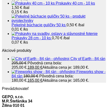
Prskavky 40 cm - 10 ks
1,50
€
/bal
0,15
€
/ks
Pekelné búchacie guličky 50 ks
0,50
€
/bal
0,01
€
/ks
Prskavky 28 cm - 10 ks
0,70
€
/bal
0,07
€
/ks
Akciové produkty
City of Earth - 84 rán
205,00
€
Pôvodná cena bola:
205,00 €.
189,00
€
Aktuálna cena je: 189,00 €.
Fireworks show -
84 rán
180,00
€
Pôvodná cena bola:
180,00 €.
165,00
€
Aktuálna cena je: 165,00 €.
Prevádzkovateľ
GEPO, s.r.o.
M.R.Štefánika 34
Žilina 010 01