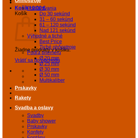
Ohňostroje
Košík /
0,00
€
Podľa trvania
Košík
Do 30 sekúnd
31 – 60 sekúnd
61 – 120 sekúnd
Nad 121 sekúnd
Výhodné a tiché
Best Price
Tiché ohňostroje
Žiadne produkty v košíku.
Podľa priemeru
Ø 20 mm
Vrátiť sa do obchodu
Ø 25 mm
Ø 30 mm
Ø 50 mm
Multikaliber
Prskavky
Rakety
Svadba a oslavy
Svadby
Baby shower
Prskavky
Konfety
Fontány