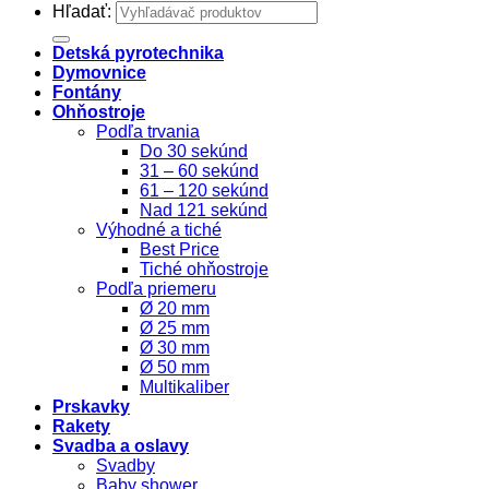
Hľadať:
Detská pyrotechnika
Dymovnice
Fontány
Ohňostroje
Podľa trvania
Do 30 sekúnd
31 – 60 sekúnd
61 – 120 sekúnd
Nad 121 sekúnd
Výhodné a tiché
Best Price
Tiché ohňostroje
Podľa priemeru
Ø 20 mm
Ø 25 mm
Ø 30 mm
Ø 50 mm
Multikaliber
Prskavky
Rakety
Svadba a oslavy
Svadby
Baby shower