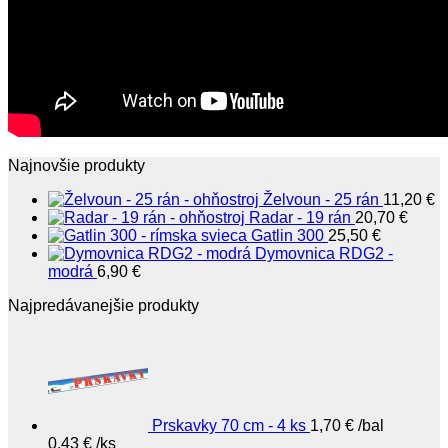
Najnovšie produkty
Želvoun - 25 rán
11,20
€
Radar - 19 rán
20,70
€
Gatlin 300
25,50
€
Dymovnica RDG2 -
modrá
6,90
€
Najpredávanejšie produkty
Prskavky 70 cm - 4 ks
1,70
€
/bal
0,43
€
/ks