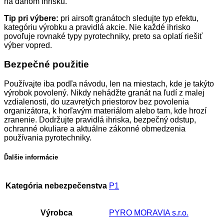
na danom ihrisku.
Tip pri výbere:
pri airsoft granátoch sledujte typ efektu,
kategóriu výrobku a pravidlá akcie. Nie každé ihrisko
povoľuje rovnaké typy pyrotechniky, preto sa oplatí riešiť
výber vopred.
Bezpečné použitie
Používajte iba podľa návodu, len na miestach, kde je takýto
výrobok povolený. Nikdy nehádžte granát na ľudí z malej
vzdialenosti, do uzavretých priestorov bez povolenia
organizátora, k horľavým materiálom alebo tam, kde hrozí
zranenie. Dodržujte pravidlá ihriska, bezpečný odstup,
ochranné okuliare a aktuálne zákonné obmedzenia
používania pyrotechniky.
Ďalšie informácie
Kategória nebezpečenstva
P1
Výrobca
PYRO MORAVIA s.r.o.