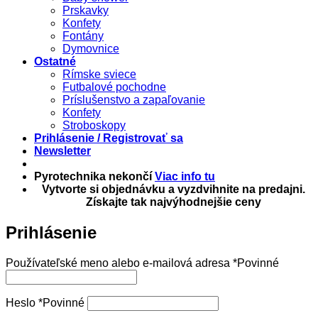
Prskavky
Konfety
Fontány
Dymovnice
Ostatné
Rímske sviece
Futbalové pochodne
Príslušenstvo a zapaľovanie
Konfety
Stroboskopy
Prihlásenie / Registrovať sa
Newsletter
Pyrotechnika nekončí
Viac info tu
Vytvorte si objednávku a vyzdvihnite na predajni.
Získajte tak najvýhodnejšie ceny
Prihlásenie
Používateľské meno alebo e-mailová adresa
*
Povinné
Heslo
*
Povinné