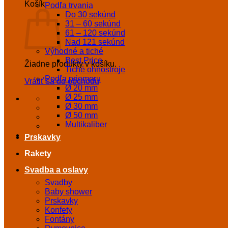
Košík
Podľa trvania
Do 30 sekúnd
31 – 60 sekúnd
61 – 120 sekúnd
Nad 121 sekúnd
Výhodné a tiché
Best Price
Žiadne produkty v košíku.
Tiché ohňostroje
Podľa priemeru
Vrátiť sa do obchodu
Ø 20 mm
Ø 25 mm
Ø 30 mm
Ø 50 mm
Multikaliber
Prskavky
Rakety
Svadba a oslavy
Svadby
Baby shower
Prskavky
Konfety
Fontány