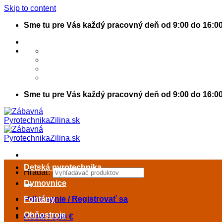
Skip to content
Sme tu pre Vás každý pracovný deň od 9:00 do 16:0
Sme tu pre Vás každý pracovný deň od 9:00 do 16:0
Detská pyrotechnika
Hľadať:
Dymovnice
Prihlásenie / Registrovať sa
Fontány
Ohňostroje
Košík /
0,00
€