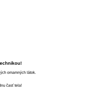
technikou!
iných omamných látok.
nu časť tela!