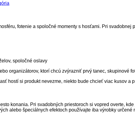
ória
sféru, fotenie a spoločné momenty s hosťami. Pri svadobnej pyr
želov, spoločné oslavy
ebo organizátorov, ktorí chcú zvýrazniť prvý tanec, skupinové 
asť hostí si produkt nevezme, niekto bude chcieť viac kusov a pr
sto konania. Pri svadobných priestoroch si vopred overte, kde
rových alebo špeciálnych efektoch používajte iba výrobky určené 