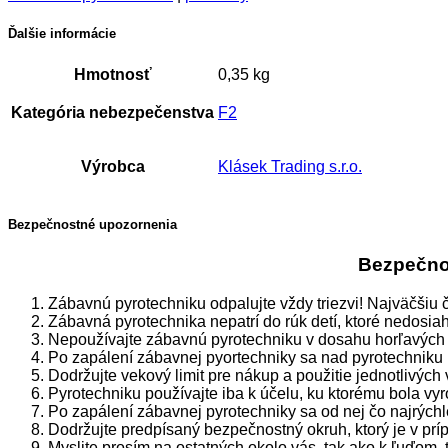
Ďalšie informácie
Hmotnosť
0,35 kg
Kategória nebezpečenstva
F2
Výrobca
Klásek Trading s.r.o.
Bezpečnostné upozornenia
Bezpečnos
Zábavnú pyrotechniku odpalujte vždy triezvi! Najväčšiu 
Zábavná pyrotechnika nepatrí do rúk detí, ktoré nedosia
Nepoužívajte zábavnú pyrotechniku v dosahu horľavých 
Po zapálení zábavnej pyortechniky sa nad pyrotechniku 
Dodržujte vekový limit pre nákup a použitie jednotlivých
Pyrotechniku používajte iba k účelu, ku ktorému bola vy
Po zapálení zábavnej pyrotechniky sa od nej čo najrýchle
Dodržujte predpísaný bezpečnostný okruh, ktorý je v prí
Myslite prosím na ostatných okolo vás, tak ako k ľuďom, 