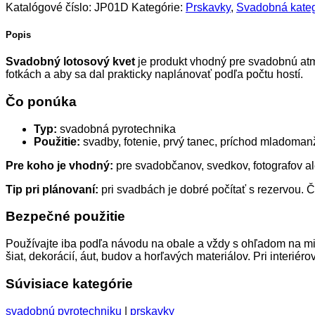
Katalógové číslo:
JP01D
Kategórie:
Prskavky
,
Svadobná kateg
Popis
Svadobný lotosový kvet
je produkt vhodný pre svadobnú atmo
fotkách a aby sa dal prakticky naplánovať podľa počtu hostí.
Čo ponúka
Typ:
svadobná pyrotechnika
Použitie:
svadby, fotenie, prvý tanec, príchod mladoman
Pre koho je vhodný:
pre svadobčanov, svedkov, fotografov al
Tip pri plánovaní:
pri svadbách je dobré počítať s rezervou. Č
Bezpečné použitie
Používajte iba podľa návodu na obale a vždy s ohľadom na mie
šiat, dekorácií, áut, budov a horľavých materiálov. Pri interié
Súvisiace kategórie
svadobnú pyrotechniku
|
prskavky