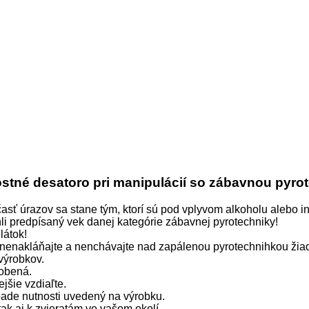
tné desatoro pri manipulácií so zábavnou pyro
časť úrazov sa stane tým, ktorí sú pod vplyvom alkoholu alebo 
hli predpísaný vek danej kategórie zábavnej pyrotechniky!
látok!
nenakláňajte a nenchávajte nad zapálenou pyrotechnihkou žiad
 výrobkov.
robená.
jšie vzdiaľte.
pade nutnosti uvedený na výrobku.
tak aj k zvieratám vo vašom okolí.