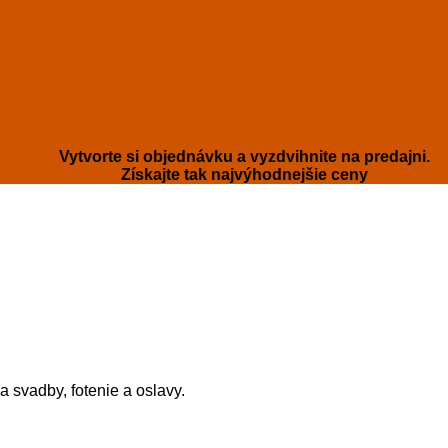
Vytvorte si objednávku a vyzdvihnite na predajni.
Získajte tak najvýhodnejšie ceny
 svadby, fotenie a oslavy.