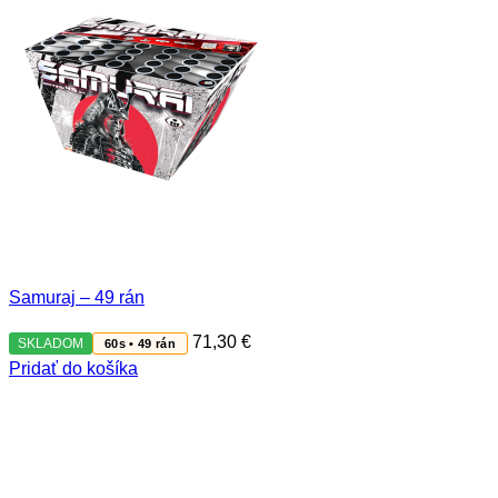
Samuraj – 49 rán
71,30
€
SKLADOM
60s • 49 rán
Pridať do košíka