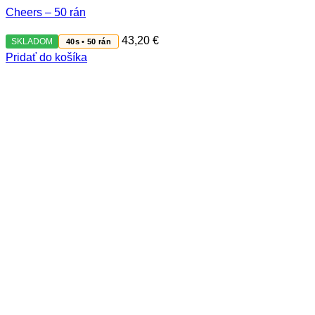
Cheers – 50 rán
43,20
€
SKLADOM
40s • 50 rán
Pridať do košíka