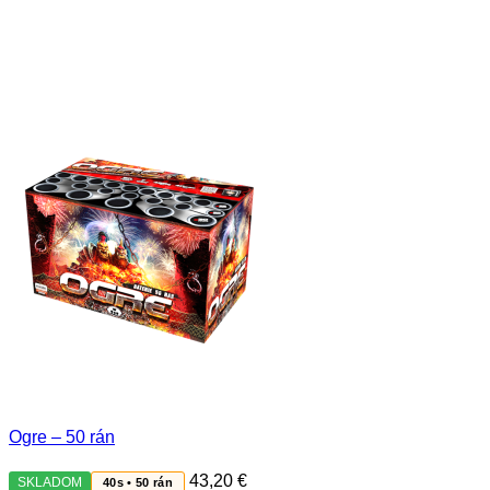
Ogre – 50 rán
43,20
€
SKLADOM
40s • 50 rán