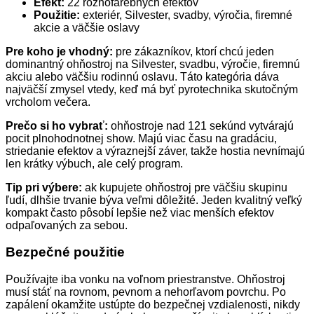
Efekt:
22 rôznofarebných efektov
Použitie:
exteriér, Silvester, svadby, výročia, firemné
akcie a väčšie oslavy
Pre koho je vhodný:
pre zákazníkov, ktorí chcú jeden
dominantný ohňostroj na Silvester, svadbu, výročie, firemnú
akciu alebo väčšiu rodinnú oslavu. Táto kategória dáva
najväčší zmysel vtedy, keď má byť pyrotechnika skutočným
vrcholom večera.
Prečo si ho vybrať:
ohňostroje nad 121 sekúnd vytvárajú
pocit plnohodnotnej show. Majú viac času na gradáciu,
striedanie efektov a výraznejší záver, takže hostia nevnímajú
len krátky výbuch, ale celý program.
Tip pri výbere:
ak kupujete ohňostroj pre väčšiu skupinu
ľudí, dlhšie trvanie býva veľmi dôležité. Jeden kvalitný veľký
kompakt často pôsobí lepšie než viac menších efektov
odpaľovaných za sebou.
Bezpečné použitie
Používajte iba vonku na voľnom priestranstve. Ohňostroj
musí stáť na rovnom, pevnom a nehorľavom povrchu. Po
zapálení okamžite ustúpte do bezpečnej vzdialenosti, nikdy