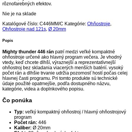
rôznofarebných efektov.
Nie je na sklade
Katalógové číslo:
C446MM/C
Kategórie:
Ohňostroje
,
Ohňostroje nad 121s
,
Ø 20mm
Popis
Mighty thunder 446 rán
patrí medzi veľké kompaktné
ohňostroje určené ako hlavný program večera. Je vhodný
vtedy, keď chcete dlhší, výraznejší a reprezentatívnejší
ohňostroj bez skladania viacerých menších batérií. vysoký
počet rán a dlhšie trvanie udržia pozornosť hostí počas celej
hlavnej časti programu. Pri tomto produkte sú technické
údaje použité opatrnejšie, podľa dostupného názvu,
kategórie, videa a doplnkového popisu.
Čo ponúka
Typ:
veľký kompaktný ohňostroj / hlavný ohňostrojový
program
Počet rán:
446
Kaliber:
Ø 20mm