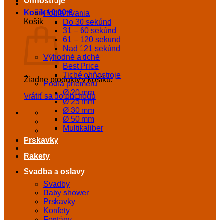
Ohňostroje
Košík /
0,00
€
Podľa trvania
Košík
Do 30 sekúnd
31 – 60 sekúnd
61 – 120 sekúnd
Nad 121 sekúnd
Výhodné a tiché
Best Price
Tiché ohňostroje
Žiadne produkty v košíku.
Podľa priemeru
Ø 20 mm
Vrátiť sa do obchodu
Ø 25 mm
Ø 30 mm
Ø 50 mm
Multikaliber
Prskavky
Rakety
Svadba a oslavy
Svadby
Baby shower
Prskavky
Konfety
Fontány