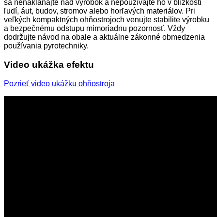
sa nenakláňajte nad výrobok a nepoužívajte ho v blízkosti
ľudí, áut, budov, stromov alebo horľavých materiálov. Pri
veľkých kompaktných ohňostrojoch venujte stabilite výrobku
a bezpečnému odstupu mimoriadnu pozornosť. Vždy
dodržujte návod na obale a aktuálne zákonné obmedzenia
používania pyrotechniky.
Video ukážka efektu
Pozrieť video ukážku ohňostroja