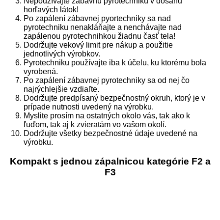
Nepoužívajte zábavnú pyrotechniku v dosahu
horľavých látok!
Po zapálení zábavnej pyortechniky sa nad
pyrotechniku nenakláňajte a nenchávajte nad
zapálenou pyrotechnihkou žiadnu časť tela!
Dodržujte vekový limit pre nákup a použitie
jednotlivých výrobkov.
Pyrotechniku používajte iba k účelu, ku ktorému bola
vyrobená.
Po zapálení zábavnej pyrotechniky sa od nej čo
najrýchlejšie vzdiaľte.
Dodržujte predpísaný bezpečnostný okruh, ktorý je v
prípade nutnosti uvedený na výrobku.
Myslite prosím na ostatných okolo vás, tak ako k
ľuďom, tak aj k zvieratám vo vašom okolí.
Dodržujte všetky bezpečnostné údaje uvedené na
výrobku.
Kompakt s jednou zápalnicou kategórie F2 a
F3